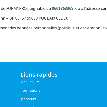
O de FORM1PRO, joignable au
0601863368
ou à l’adresse
co
mann – BP 80157 59053 ROUBAIX CEDEX 1.
tement des données personnelles (politique et déclaration) s
Liens rapides
Accueil
formations
parcours