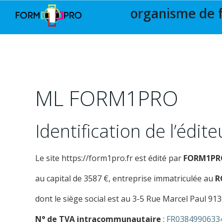
organisme de 
ML FORM1PRO
Identification de l’édit
Le site https://form1pro.fr est édité par
FORM1PR
au capital de 3587 €, entreprise immatriculée au
RC
dont le siège social est au 3-5 Rue Marcel Paul 913
N° de TVA intracommunautaire
:
FR0384990633