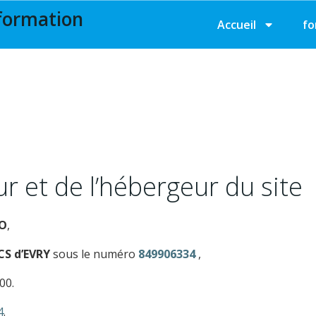
formation
Accueil
fo
eur et de l’hébergeur du site
O
,
S d’EVRY
sous le numéro
849906334
,
00.
4
.